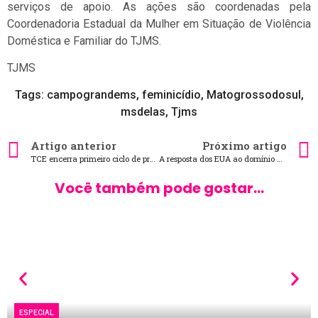
serviços de apoio. As ações são coordenadas pela
Coordenadoria Estadual da Mulher em Situação de Violência
Doméstica e Familiar do TJMS.
TJMS
Tags:
campograndems
,
feminicídio
,
Matogrossodosul
,
msdelas
,
Tjms
Artigo anterior
Próximo artigo
TCE encerra primeiro ciclo de prestação de contas pelo e-Sfinge com 96% de adesão
A resposta dos EUA ao domínio de facções criminosas no Brasil
Você também pode gostar...
ESPECIAL