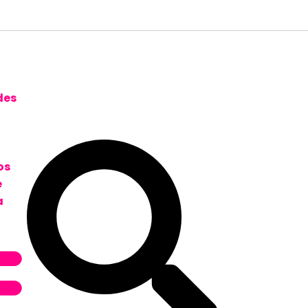
des
os
e
a