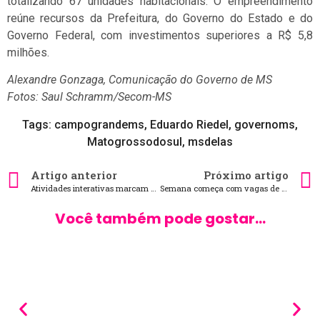
totalizando 67 unidades habitacionais. O empreendimento
reúne recursos da Prefeitura, do Governo do Estado e do
Governo Federal, com investimentos superiores a R$ 5,8
milhões.
Alexandre Gonzaga, Comunicação do Governo de MS
Fotos: Saul Schramm/Secom-MS
Tags:
campograndems
,
Eduardo Riedel
,
governoms
,
Matogrossodosul
,
msdelas
Artigo anterior
Próximo artigo
Atividades interativas marcam a Semana do Meio Ambiente no Bioparque Pantanal
Semana começa com vagas de emprego com salário de até R$ 5 mil na Capital
Você também pode gostar...