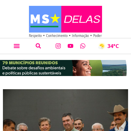
34
°C