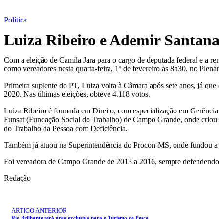
Política
Luiza Ribeiro e Ademir Santan
Com a eleição de Camila Jara para o cargo de deputada federal e a r
como vereadores nesta quarta-feira, 1º de fevereiro às 8h30, no Plená
Primeira suplente do PT, Luiza volta à Câmara após sete anos, já qu
2020. Nas últimas eleições, obteve 4.118 votos.
Luiza Ribeiro é formada em Direito, com especialização em Gerência
Funsat (Fundação Social do Trabalho) de Campo Grande, onde criou o 
do Trabalho da Pessoa com Deficiência.
Também já atuou na Superintendência do Procon-MS, onde fundou a Ca
Foi vereadora de Campo Grande de 2013 a 2016, sempre defendendo pau
Redação
ARTIGO ANTERIOR
ANIMAIS
Rio Brilhante terá área exclusiva para o Turismo de Pesca