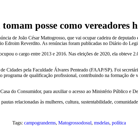
a tomam posse como vereadores h
enúncia de João César Mattogrosso, que vai ocupar cadeira de deputado
rio Edroim Reverdito. As renúncias foram publicadas no Diário do Legisl
e ocupou o cargo entre 2013 e 2016. Nas eleições de 2020, ela obteve 
 de Cidades pela Faculdade Álvares Penteado (FAAP/SP). Foi secretária
programa de qualificação profissional, contribuindo na formação de v
sa do Consumidor, para auxiliar o acesso ao Ministério Público e Def
tas relacionadas às mulheres, cultura, sustentabilidade, comunidades 
Tags:
campograndems
,
Matogrossodosul
,
msdelas
,
política