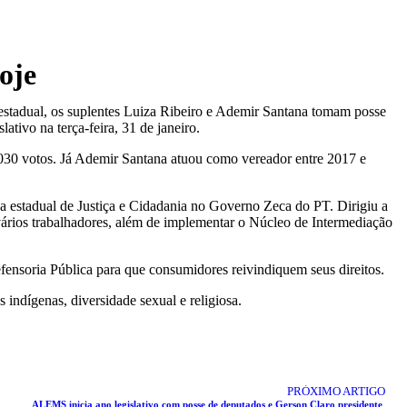
oje
 estadual, os suplentes Luiza Ribeiro e Ademir Santana tomam posse
ativo na terça-feira, 31 de janeiro.
2.030 votos. Já Ademir Santana atuou como vereador entre 2017 e
 estadual de Justiça e Cidadania no Governo Zeca do PT. Dirigiu a
ários trabalhadores, além de implementar o Núcleo de Intermediação
ensoria Pública para que consumidores reivindiquem seus direitos.
indígenas, diversidade sexual e religiosa.
PRÓXIMO ARTIGO
ALEMS inicia ano legislativo com posse de deputados e Gerson Claro presidente