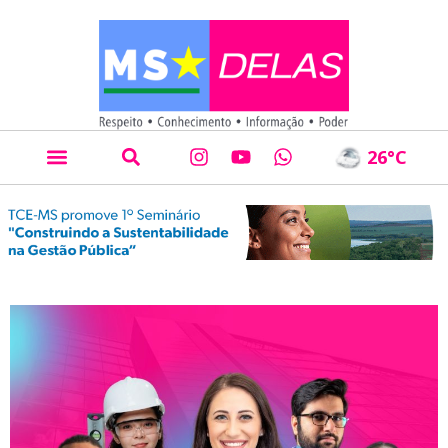
26
°C