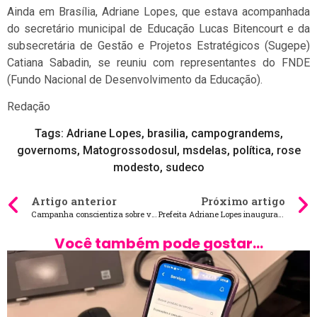
Ainda em Brasília, Adriane Lopes, que estava acompanhada
do secretário municipal de Educação Lucas Bitencourt e da
subsecretária de Gestão e Projetos Estratégicos (Sugepe)
Catiana Sabadin, se reuniu com representantes do FNDE
(Fundo Nacional de Desenvolvimento da Educação).
Redação
Tags:
Adriane Lopes
,
brasilia
,
campograndems
,
governoms
,
Matogrossodosul
,
msdelas
,
política
,
rose
modesto
,
sudeco
Artigo anterior
Próximo artigo
Campanha conscientiza sobre vagas para pessoas com deficiência
Prefeita Adriane Lopes inaugura espaço exclusivo para bem-estar e integração dos servidores
Você também pode gostar...