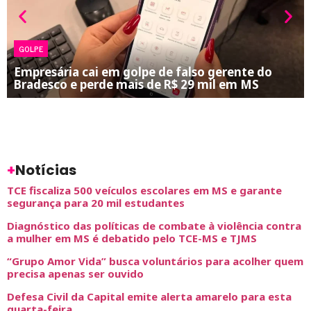
GOLPE
Empresária cai em golpe de falso gerente do
Bradesco e perde mais de R$ 29 mil em MS
+
Notícias
TCE fiscaliza 500 veículos escolares em MS e garante
segurança para 20 mil estudantes
Diagnóstico das políticas de combate à violência contra
a mulher em MS é debatido pelo TCE-MS e TJMS
“Grupo Amor Vida” busca voluntários para acolher quem
precisa apenas ser ouvido
Defesa Civil da Capital emite alerta amarelo para esta
quarta-feira