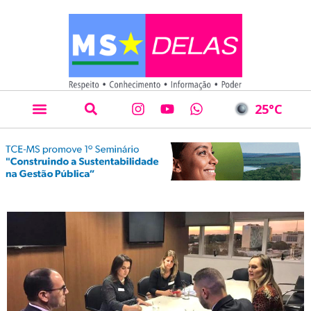
25
°C