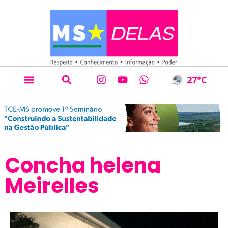
27
°C
Concha helena
Meirelles