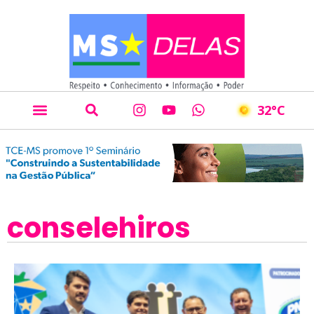
32
°C
conselehiros