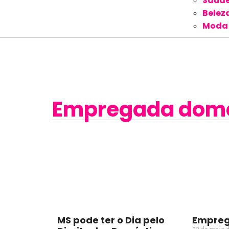
Saúd
Belez
Moda
Empregada domé
MS pode ter o Dia pelo
Empreg
23 de maio 