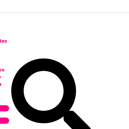
des
os
e
a