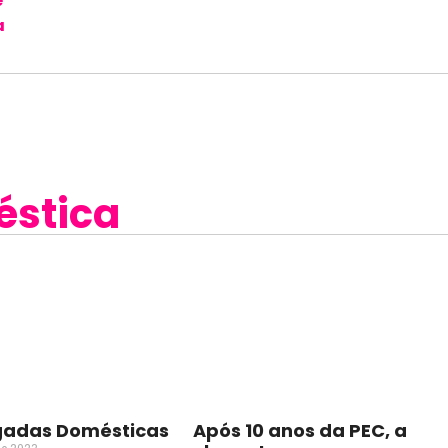
e
a
stica
adas Domésticas
Após 10 anos da PEC, a
de 2023