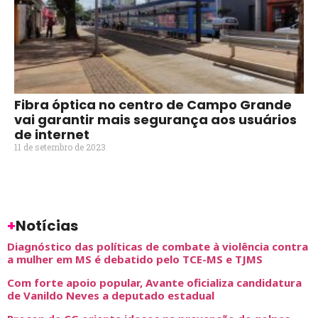
Fibra óptica no centro de Campo Grande
vai garantir mais segurança aos usuários
de internet
11 de setembro de 2023
+
Notícias
Diagnóstico das políticas de combate à violência contra
a mulher em MS é debatido pelo TCE-MS e TJMS
Com forte apoio popular, Avante oficializa candidatura
de Vanildo Neves a deputado estadual