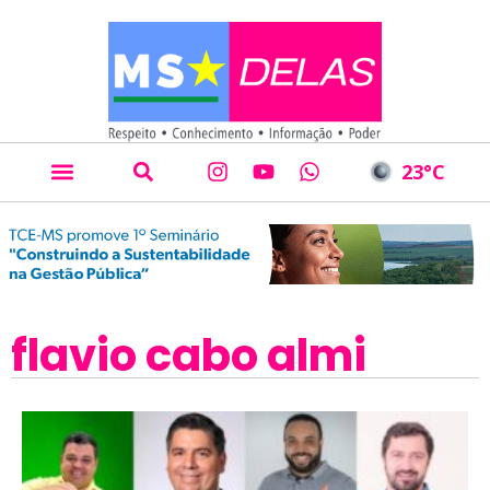
23
°C
flavio cabo almi