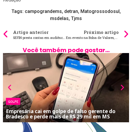
Tags:
campograndems
,
detran
,
Matogrossodosul
,
msdelas
,
Tjms
Artigo anterior
Próximo artigo
SEFIN presta contas em audiência pública
Em evento na Bolsa de Valores, Riedel defende concessão de rodovias federais que passam em MS
Você também pode gostar...
GOLPE
Empresária cai em golpe de falso gerente do
Bradesco e perde mais de R$ 29 mil em MS