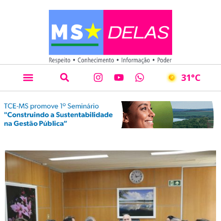
31
°C