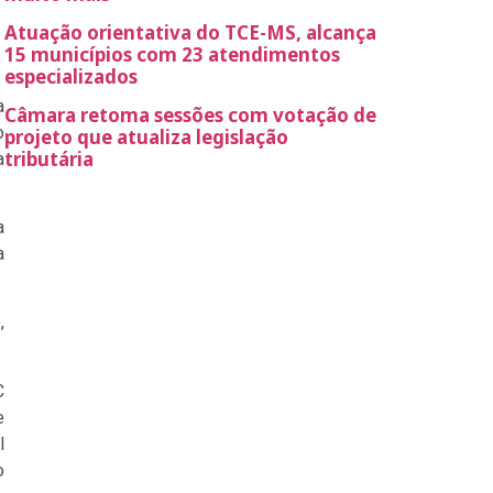
Atuação orientativa do TCE-MS, alcança
15 municípios com 23 atendimentos
especializados
a
Câmara retoma sessões com votação de
o
projeto que atualiza legislação
tributária
a
a
a
,
C
e
l
o