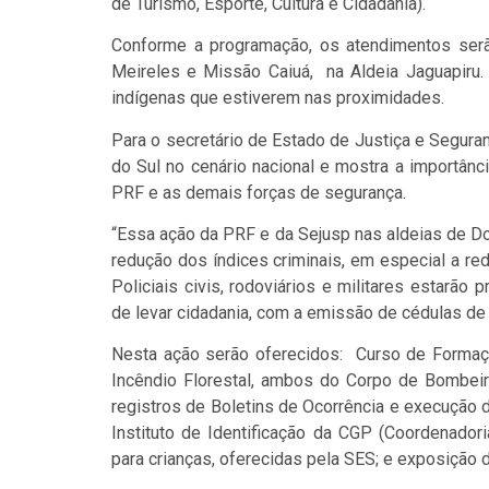
de Turismo, Esporte, Cultura e Cidadania).
Conforme a programação, os atendimentos serã
Meireles e Missão Caiuá, na Aldeia Jaguapiru.
indígenas que estiverem nas proximidades.
Para o secretário de Estado de Justiça e Segura
do Sul no cenário nacional e mostra a importânci
PRF e as demais forças de segurança.
“Essa ação da PRF e da Sejusp nas aldeias de D
redução dos índices criminais, em especial a red
Policiais civis, rodoviários e militares estarão
de levar cidadania, com a emissão de cédulas de i
Nesta ação serão oferecidos: Curso de Formaç
Incêndio Florestal, ambos do Corpo de Bombeiro
registros de Boletins de Ocorrência e execução d
Instituto de Identificação da CGP (Coordenadori
para crianças, oferecidas pela SES; e exposição 