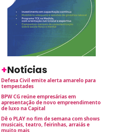
+
Notícias
Defesa Civil emite alerta amarelo para
tempestades
BPW CG reúne empresárias em
apresentação de novo empreendimento
de luxo na Capital
Dê o PLAY no fim de semana com shows
musicais, teatro, feirinhas, arraiás e
muito mais