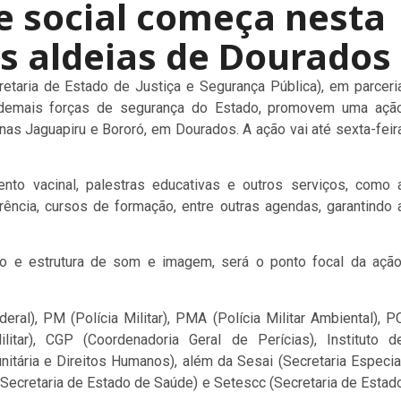
e social começa nesta
s aldeias de Dourados
cretaria de Estado de Justiça e Segurança Pública), em parceri
s demais forças de segurança do Estado, promovem uma açã
enas Jaguapiru e Bororó, em Dourados. A ação vai até sexta-feir
nto vacinal, palestras educativas e outros serviços, como 
ência, cursos de formação, entre outras agendas, garantindo 
o e estrutura de som e imagem, será o ponto focal da ação
ral), PM (Polícia Militar), PMA (Polícia Militar Ambiental), P
itar), CGP (Coordenadoria Geral de Perícias), Instituto d
nitária e Direitos Humanos), além da Sesai (Secretaria Especia
Secretaria de Estado de Saúde) e Setescc (Secretaria de Estad