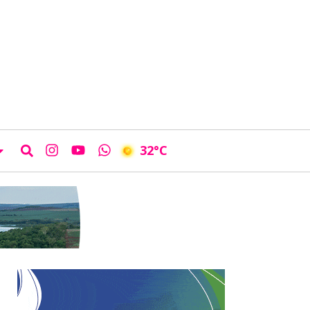
32
°C