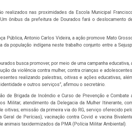
o realizados nas proximidades da Escola Municipal Francisc
 Um ônibus da prefeitura de Dourados fará o deslocamento d
nça Pública, Antonio Carlos Videira, a ação promove Mato Gross
a da população indígena neste trabalho conjunto entre a Sejusp
ourados busca promover, por meio de uma campanha educativa, 
ução da violência contra mulher, contra crianças e adolescentes
 presentes realizando palestras, oitivas e ações educativas, alé
dentidade e outros serviços”, afirmou o secretário.
ão de Brigada de Incêndio e Curso de Prevenção e Combate 
s Militar; atendimento da Delegacia da Mulher Itinerante, co
e oitivas; emissão da primeira via do RG, serviço oferecido pel
a Geral de Perícias); vacinação contra Covid e vacina Bivalent
de animais taxidermizados da PMA (Polícia Militar Ambiental).