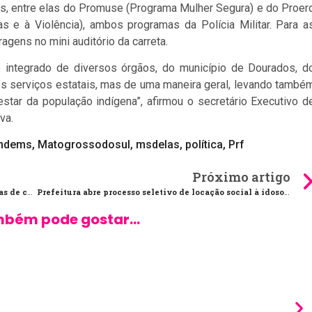
s, entre elas do Promuse (Programa Mulher Segura) e do Proer
s e à Violência), ambos programas da Polícia Militar. Para a
agens no mini auditório da carreta.
 integrado de diversos órgãos, do município de Dourados, d
s serviços estatais, mas de uma maneira geral, levando també
tar da população indígena”, afirmou o secretário Executivo d
va.
ndems
,
Matogrossodosul
,
msdelas
,
política
,
Prf
Próximo artigo
Outono começa com Sol e possibilidade de pancadas de chuva nesta segunda-feira
Prefeitura abre processo seletivo de locação social à idosos e para quem deseja adquirir imóveis na região central
bém pode gostar...