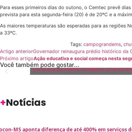
Para esses primeiros dias do outono, o Cemtec prevê dias
prevista para esta segunda-feira (20) é de 20ºC e a máxim
As maiores temperaturas são esperadas para as regiões No
a 33ºC.
Tags:
campograndems
,
chu
Artigo anterior
Governador reinaugura prédio histórico da 
Próximo artigo
Ação educativa e social começa nesta seg
ESPECIAL
Você também pode gostar...
Lei Maria da Penha completa 20 anos em
+
Notícias
ocon-MS aponta diferença de até 400% em serviços de 