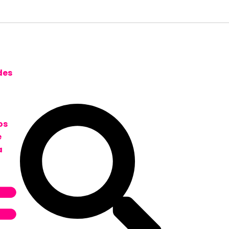
des
os
e
a