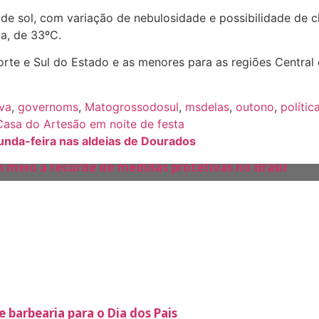
 de sol, com variação de nebulosidade e possibilidade de
a, de 33ºC.
rte e Sul do Estado e as menores para as regiões Central
va
,
governoms
,
Matogrossodosul
,
msdelas
,
outono
,
polític
Casa do Artesão em noite de festa
unda-feira nas aldeias de Dourados
 meio a recorde de medidas protetivas no Brasil
barbearia para o Dia dos Pais