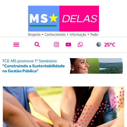
25
°C