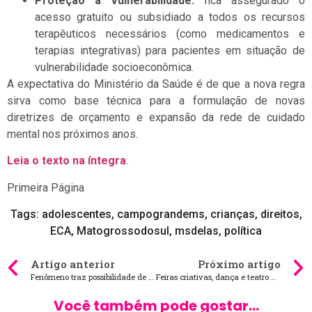
Proteção à Vulnerabilidade:
fica assegurado o
acesso gratuito ou subsidiado a todos os recursos
terapêuticos necessários (como medicamentos e
terapias integrativas) para pacientes em situação de
vulnerabilidade socioeconômica.
A expectativa do Ministério da Saúde é de que a nova regra
sirva como base técnica para a formulação de novas
diretrizes de orçamento e expansão da rede de cuidado
mental nos próximos anos.
Leia o texto na íntegra
.
Primeira Página
Tags:
adolescentes
,
campograndems
,
crianças
,
direitos
,
ECA
,
Matogrossodosul
,
msdelas
,
política
Artigo anterior
Próximo artigo
Fenômeno traz possibilidade de temporais no fim de semana em MS
Feiras criativas, dança e teatro dominam a agenda cultural neste fim de semana
Você também pode gostar...