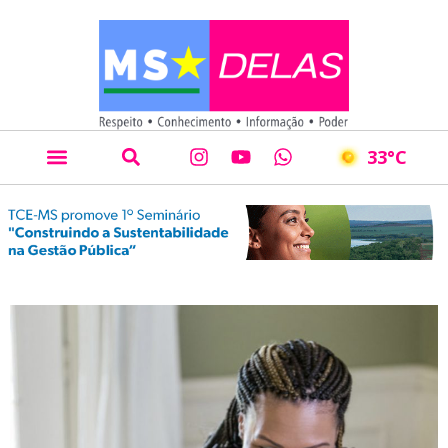
33
°C