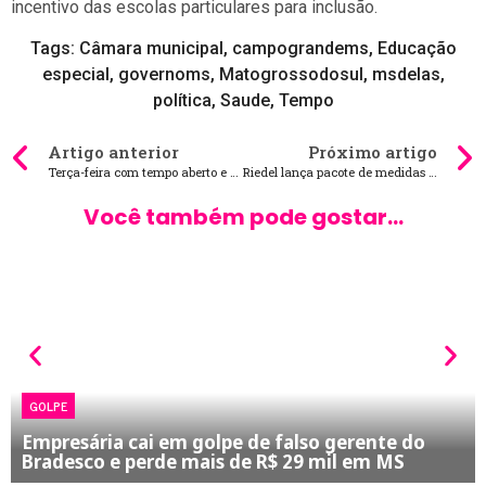
incentivo das escolas particulares para inclusão.
Tags:
Câmara municipal
,
campograndems
,
Educação
especial
,
governoms
,
Matogrossodosul
,
msdelas
,
política
,
Saude
,
Tempo
Artigo anterior
Próximo artigo
Terça-feira com tempo aberto e clima seco em Mato Grosso do Sul
Riedel lança pacote de medidas para preservação do meio ambiente
Você também pode gostar...
GOLPE
Empresária cai em golpe de falso gerente do
Bradesco e perde mais de R$ 29 mil em MS