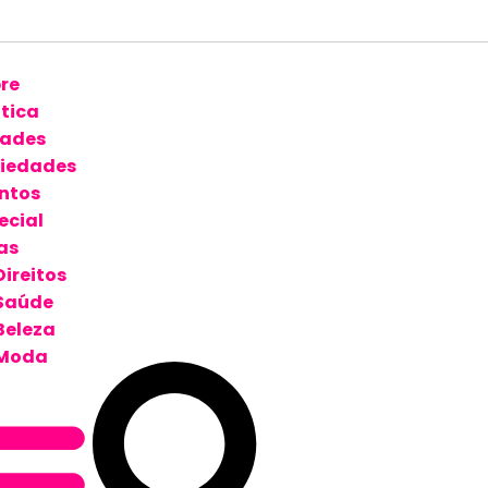
re
ítica
ades
iedades
ntos
ecial
as
Direitos
Saúde
Beleza
Moda