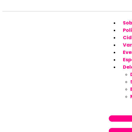
Sob
Pol
Cid
Var
Eve
Esp
Del