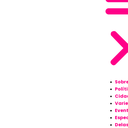
Sobr
Polít
Cida
Vari
Even
Espec
Dela