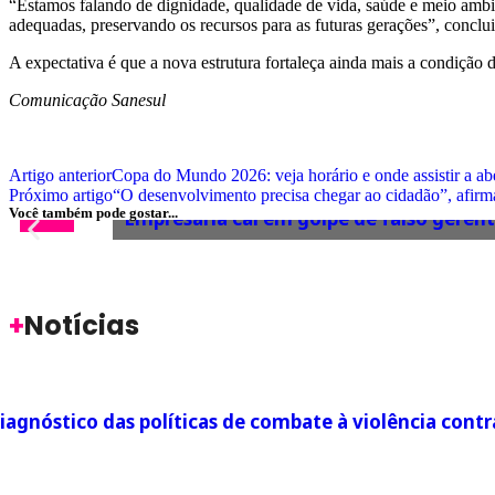
“Estamos falando de dignidade, qualidade de vida, saúde e meio ambien
adequadas, preservando os recursos para as futuras gerações”, conclui
A expectativa é que a nova estrutura fortaleça ainda mais a condição
Comunicação Sanesul
Artigo anterior
Copa do Mundo 2026: veja horário e onde assistir a ab
Próximo artigo
“O desenvolvimento precisa chegar ao cidadão”, afir
GOLPE
Você também pode gostar...
Empresária cai em golpe de falso geren
+
Notícias
iagnóstico das políticas de combate à violência con