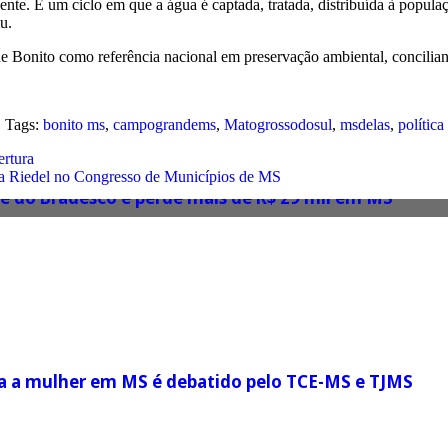
te. É um ciclo em que a água é captada, tratada, distribuída à populaç
u.
 de Bonito como referência nacional em preservação ambiental, concilia
Tags:
bonito ms
,
campograndems
,
Matogrossodosul
,
msdelas
,
política
ertura
ma Riedel no Congresso de Municípios de MS
te do Bradesco e perde mais de R$ 29 mil em MS
tra a mulher em MS é debatido pelo TCE-MS e TJMS