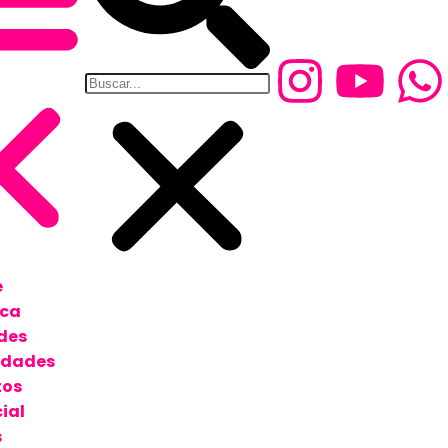
e
ica
des
edades
tos
ial
s