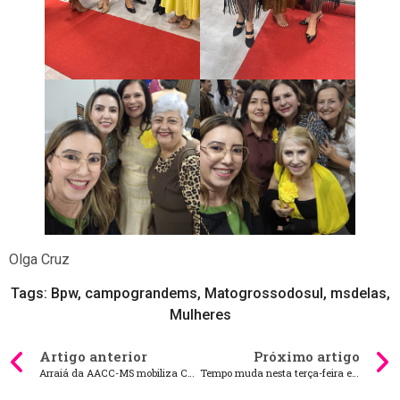
Olga Cruz
Tags:
Bpw
,
campograndems
,
Matogrossodosul
,
msdelas
,
Mulheres
Artigo anterior
Próximo artigo
Arraiá da AACC-MS mobiliza Campo Grande em uma grande corrente pelo bem
Tempo muda nesta terça-feira e chuva volta para Mato Grosso do Sul