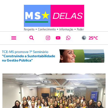
25
°C