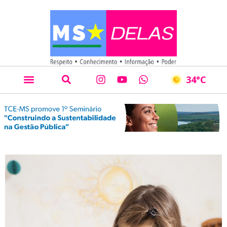
34
°C