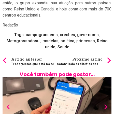
então, o grupo expandiu sua atuação para outros países,
como Reino Unido e Canadá, e hoje conta com mais de 700
centros educacionais.
Redação
Tags:
campograndems
,
creches
,
governoms
,
Matogrossodosul
,
msdelas
,
política
,
princesas
,
Reino
unido
,
Saude
Artigo anterior
Próximo artigo
“Toda pessoa que está no serviço público tem que ter o dom de servir”
Garantindo os direitos das mulheres campo-grandenses
Você também pode gostar...