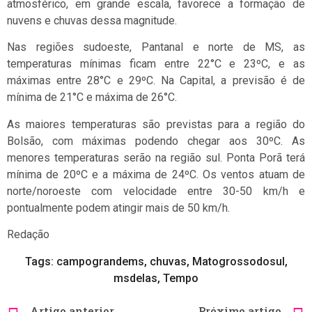
atmosférico, em grande escala, favorece a formação de
nuvens e chuvas dessa magnitude.
Nas regiões sudoeste, Pantanal e norte de MS, as
temperaturas mínimas ficam entre 22°C e 23ºC, e as
máximas entre 28°C e 29ºC. Na Capital, a previsão é de
mínima de 21°C e máxima de 26°C.
As maiores temperaturas são previstas para a região do
Bolsão, com máximas podendo chegar aos 30ºC. As
menores temperaturas serão na região sul. Ponta Porã terá
mínima de 20ºC e a máxima de 24ºC. Os ventos atuam de
norte/noroeste com velocidade entre 30-50 km/h e
pontualmente podem atingir mais de 50 km/h.
Redação
Tags:
campograndems
,
chuvas
,
Matogrossodosul
,
msdelas
,
Tempo
Artigo anterior
Próximo artigo