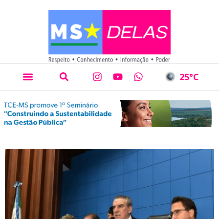
25
°C