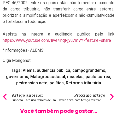
PEC 46/2002, entre os quais estão: não fomentar o aumento
da carga tributária, não transferir carga entre setores,
priorizar a simplificação e aperfeiçoar a não-cumulatividade
e fortalecer a federação.
Assista na integra a audiência pública pelo link
https://www.youtube.com/live/inqNjyu7mVY?feature=share
*informações- ALEMS.
Olga Mongenot
Tags:
Alems
,
audiência pública
,
campograndems
,
governoms
,
Matogrossodosul
,
msdelas
,
paulo correa
,
pedrossian neto
,
política
,
Reforma tributária
Artigo anterior
Próximo artigo
Princesa Kate usa brincos de Diana no casamento real
Terça-feira com tempo instável em Mato Grosso do Sul
Você também pode gostar...