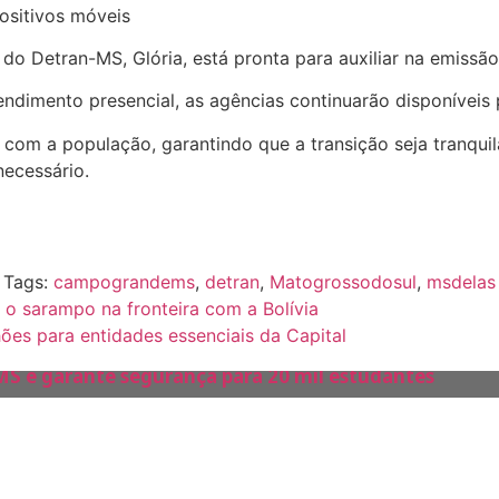
ositivos móveis
al do Detran-MS, Glória, está pronta para auxiliar na emissão
ndimento presencial, as agências continuarão disponíveis 
om a população, garantindo que a transição seja tranquila
ecessário.
Tags:
campograndems
,
detran
,
Matogrossodosul
,
msdelas
o sarampo na fronteira com a Bolívia
ões para entidades essenciais da Capital
 MS e garante segurança para 20 mil estudantes