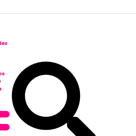
des
os
e
a