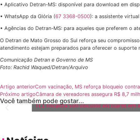
• Aplicativo Detran-MS: disponível para download em disp
• WhatsApp da Glória (
67 3368-0500
): a assistente virtu
• Agências do Detran-MS: para aqueles que preferem o ate
O Detran de Mato Grosso do Sul reforça seu compromisso c
atendimento estejam preparados para oferecer o suporte n
Comunicação Detran e Governo de MS
Foto: Rachid Waqued/Detran/Arquivo
Artigo anterior
Com vacinação, MS reforça bloqueio contra 
Próximo artigo
Câmara de vereadores assegura R$ 8,7 milh
CONTROLE EXTERNO
Você também pode gostar...
TCE fiscaliza 500 veículos escolares em