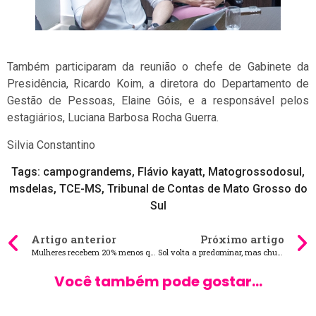
Também participaram da reunião o chefe de Gabinete da
Presidência, Ricardo Koim, a diretora do Departamento de
Gestão de Pessoas, Elaine Góis, e a responsável pelos
estagiários, Luciana Barbosa Rocha Guerra.
Silvia Constantino
Tags:
campograndems
,
Flávio kayatt
,
Matogrossodosul
,
msdelas
,
TCE-MS
,
Tribunal de Contas de Mato Grosso do
Sul
Artigo anterior
Próximo artigo
Mulheres recebem 20% menos que homens no Brasil
Sol volta a predominar, mas chuva intensa ainda marca dia em MS
Você também pode gostar...