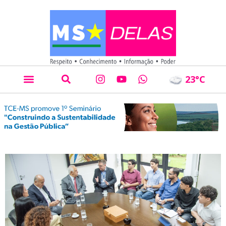
23
°C