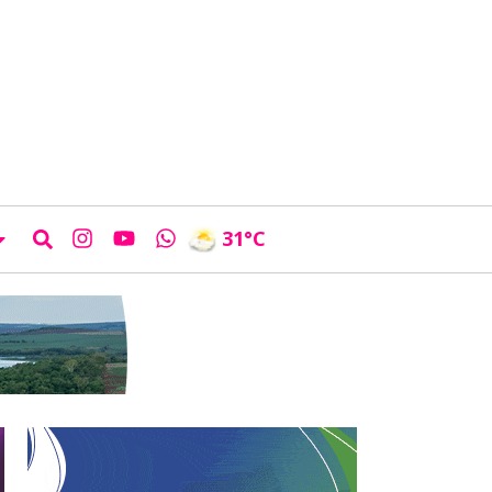
31
°C