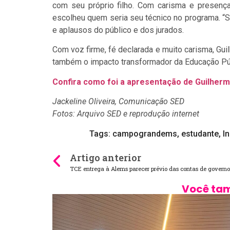
com seu próprio filho. Com carisma e presenç
escolheu quem seria seu técnico no programa. “S
e aplausos do público e dos jurados.
Com voz firme, fé declarada e muito carisma, Gui
também o impacto transformador da Educação Públ
Confira como foi a apresentação de Guilher
Jackeline Oliveira, Comunicação SED
Fotos: Arquivo SED e reprodução internet
Tags:
campograndems
,
estudante
,
I
Artigo anterior
TCE entrega à Alems parecer prévio das contas de governo
Você tam