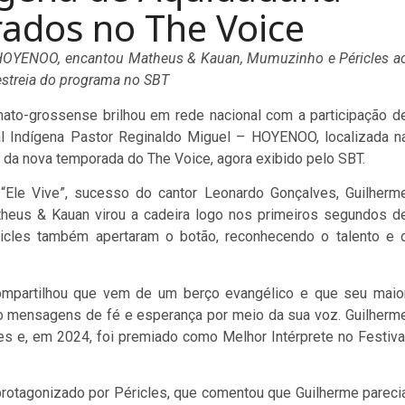
rados no The Voice
a HOYENOO, encantou Matheus & Kauan, Mumuzinho e Péricles a
 estreia do programa no SBT
-mato-grossense brilhou em rede nacional com a participação d
al Indígena Pastor Reginaldo Miguel – HOYENOO, localizada n
a da nova temporada do The Voice, agora exibido pelo SBT.
“Ele Vive”, sucesso do cantor Leonardo Gonçalves, Guilherm
atheus & Kauan virou a cadeira logo nos primeiros segundos d
icles também apertaram o botão, reconhecendo o talento e 
ompartilhou que vem de um berço evangélico e que seu maio
do mensagens de fé e esperança por meio da sua voz. Guilherm
es e, em 2024, foi premiado como Melhor Intérprete no Festiva
rotagonizado por Péricles, que comentou que Guilherme pareci