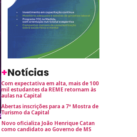
+
Notícias
Com expectativa em alta, mais de 100
mil estudantes da REME retornam às
aulas na Capital
Abertas inscrições para a 7ª Mostra de
Turismo da Capital
Novo oficializa João Henrique Catan
como candidato ao Governo de MS