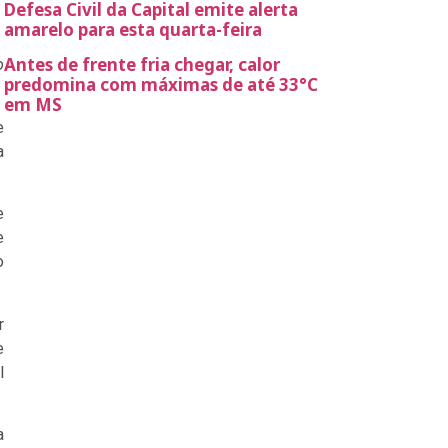
Defesa Civil da Capital emite alerta
amarelo para esta quarta-feira
Antes de frente fria chegar, calor
o
predomina com máximas de até 33°C
em MS
e
a
e
e
o
r
e
l
a