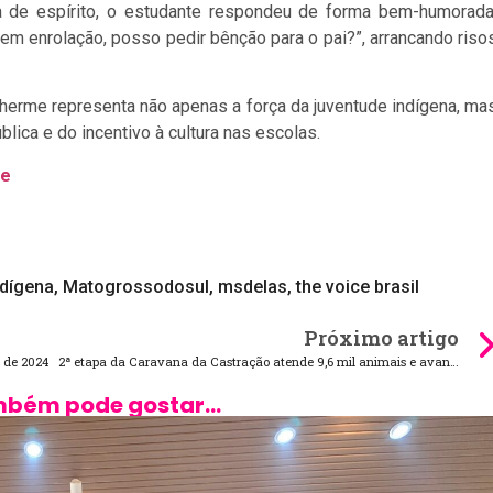
a de espírito, o estudante respondeu de forma bem-humorada
em enrolação, posso pedir bênção para o pai?”, arrancando riso
lherme representa não apenas a força da juventude indígena, ma
ica e do incentivo à cultura nas escolas.
me
ndígena
,
Matogrossodosul
,
msdelas
,
the voice brasil
Próximo artigo
 de 2024
2ª etapa da Caravana da Castração atende 9,6 mil animais e avança para Grande Dourados e Cone Sul
bém pode gostar...