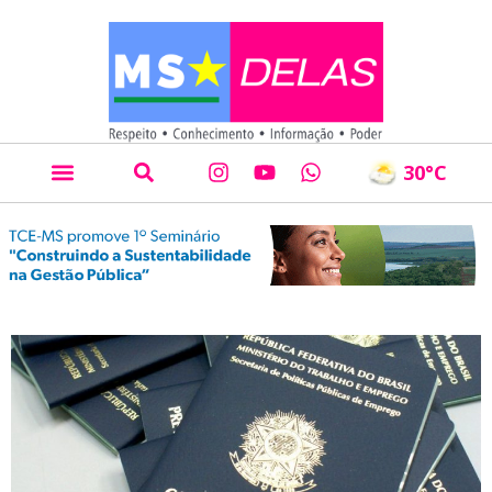
30
°C