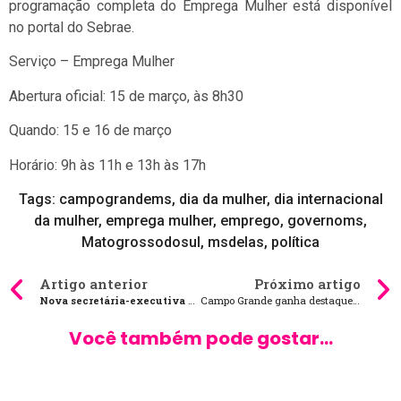
programação completa do Emprega Mulher está disponível
no portal do Sebrae.
Serviço – Emprega Mulher
Abertura oficial: 15 de março, às 8h30
Quando: 15 e 16 de março
Horário: 9h às 11h e 13h às 17h
Tags:
campograndems
,
dia da mulher
,
dia internacional
da mulher
,
emprega mulher
,
emprego
,
governoms
,
Matogrossodosul
,
msdelas
,
política
Artigo anterior
Próximo artigo
Nova secretária-executiva do Procon-MS assume com desafio de inovar e melhorar serviços
Campo Grande ganha destaque entre capitais brasileiras com presença feminina na gestão
Você também pode gostar...