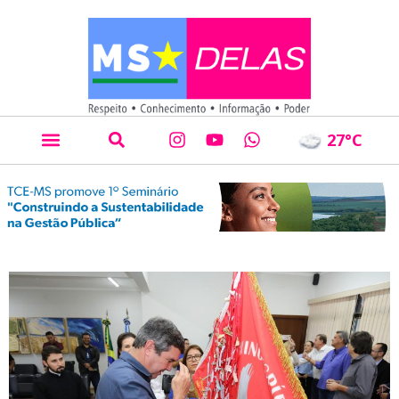
27
°C