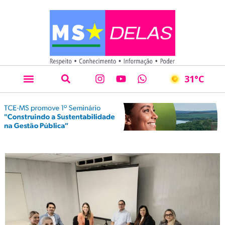
31
°C