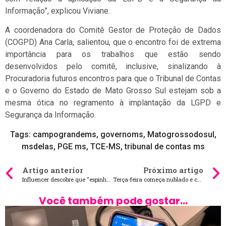
Informação”, explicou Viviane.
A coordenadora do Comitê Gestor de Proteção de Dados
(COGPD) Ana Carla, salientou, que o encontro foi de extrema
importância para os trabalhos que estão sendo
desenvolvidos pelo comitê, inclusive, sinalizando à
Procuradoria futuros encontros para que o Tribunal de Contas
e o Governo do Estado de Mato Grosso Sul estejam sob a
mesma ótica no regramento à implantação da LGPD e
Segurança da Informação.
Tags:
campograndems
,
governoms
,
Matogrossodosul
,
msdelas
,
PGE ms
,
TCE-MS
,
tribunal de contas ms
Artigo anterior
Próximo artigo
Influencer descobre que “espinha” que nunca cicatrizava era um tumor
Terça-feira começa nublado e com temperatura mais baixa na Capital
Você também pode gostar...