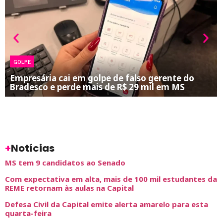
GOLPE
Empresária cai em golpe de falso gerente do
Bradesco e perde mais de R$ 29 mil em MS
+
Notícias
MS tem 9 candidatos ao Senado
Com expectativa em alta, mais de 100 mil estudantes da
REME retornam às aulas na Capital
Defesa Civil da Capital emite alerta amarelo para esta
quarta-feira