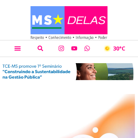
30
°C