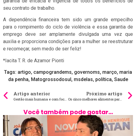
garantia de eficácia e vigência de todos os benefícios de
seu contrato de trabalho.
A dependência financeira tem sido um grande empecilho
para o rompimento do ciclo de violência e essa garantia de
emprego deve ser amplamente divulgada uma vez que
auxilia e proporciona condições para a mulher se reestruturar
e recomeçar, sem medo de ser feliz!
*Iacita T. R. de Azamor Pionti
Tags:
artigo
,
campograndems
,
governoms
,
março
,
maria
da penha
,
Matogrossodosul
,
msdelas
,
política
,
Saude
Artigo anterior
Próximo artigo
Gestão mais humana e com foco no desenvolvimento ganha Selo Diamante em transparência
Os cinco melhores alimentos para evitar perda de memória
Você também pode gostar...