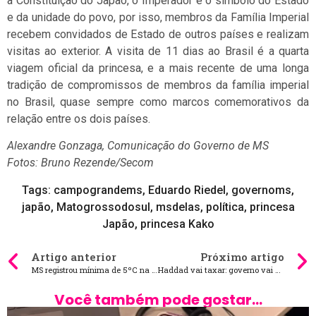
a Constituição do Japão, o Imperador é o símbolo do Estado
e da unidade do povo, por isso, membros da Família Imperial
recebem convidados de Estado de outros países e realizam
visitas ao exterior. A visita de 11 dias ao Brasil é a quarta
viagem oficial da princesa, e a mais recente de uma longa
tradição de compromissos de membros da família imperial
no Brasil, quase sempre como marcos comemorativos da
relação entre os dois países.
Alexandre Gonzaga, Comunicação do Governo de MS
Fotos: Bruno Rezende/Secom
Tags:
campograndems
,
Eduardo Riedel
,
governoms
,
japão
,
Matogrossodosul
,
msdelas
,
política
,
princesa
Japão
,
princesa Kako
Artigo anterior
Próximo artigo
MS registrou mínima de 5ºC na madrugada desta quarta-feira
Haddad vai taxar: governo vai cobrar 5% de Imposto de Renda sobre LCA e LCI
Você também pode gostar...