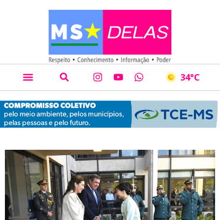
34
°C