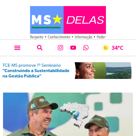
34
°C