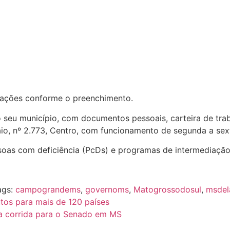
erações conforme o preenchimento.
 seu município, com documentos pessoais, carteira de tr
aio, nº 2.773, Centro, com funcionamento de segunda a sext
oas com deficiência (PcDs) e programas de intermediação 
ags:
campograndems
,
governoms
,
Matogrossodosul
,
msdel
os para mais de 120 países
ra corrida para o Senado em MS