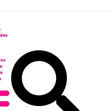
s
des
tos
e
za
a