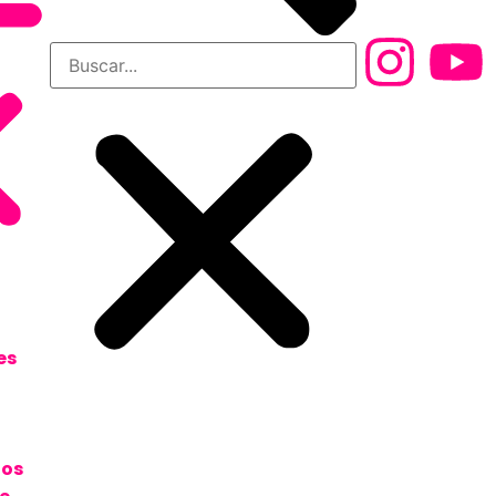
es
tos