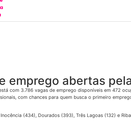
e
za
a
de emprego abertas pel
está com 3.786 vagas de emprego disponíveis em 472 ocup
issionais, com chances para quem busca o primeiro empreg
nocência (434), Dourados (393), Três Lagoas (132) e Riba