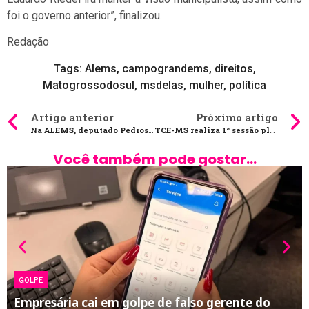
foi o governo anterior”, finalizou.
Redação
Tags:
Alems
,
campograndems
,
direitos
,
Matogrossodosul
,
msdelas
,
mulher
,
política
Artigo anterior
Próximo artigo
Na ALEMS, deputado Pedrossian Neto debate a grave situação da Saúde no Estado
TCE-MS realiza 1ª sessão plenária nesta quarta-feira
Você também pode gostar...
GOLPE
Empresária cai em golpe de falso gerente do