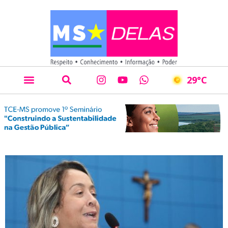
29
°C