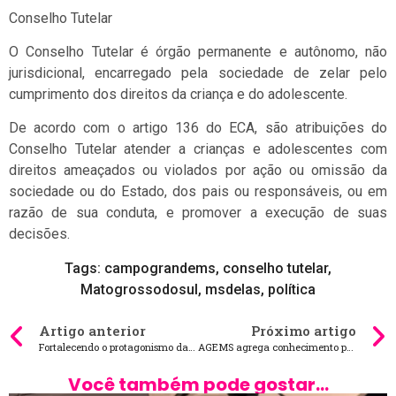
Conselho Tutelar
O Conselho Tutelar é órgão permanente e autônomo, não
jurisdicional, encarregado pela sociedade de zelar pelo
cumprimento dos direitos da criança e do adolescente.
De acordo com o artigo 136 do ECA, são atribuições do
Conselho Tutelar atender a crianças e adolescentes com
direitos ameaçados ou violados por ação ou omissão da
sociedade ou do Estado, dos pais ou responsáveis, ou em
razão de sua conduta, e promover a execução de suas
decisões.
Tags:
campograndems
,
conselho tutelar
,
Matogrossodosul
,
msdelas
,
política
Artigo anterior
Próximo artigo
Fortalecendo o protagonismo das mulheres na política, evento de filiação consagra o Progressistas em noite histórica em MS
AGEMS agrega conhecimento para fortalecer qualificação no setor de transporte ferroviário
Você também pode gostar...