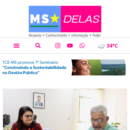
34
°C