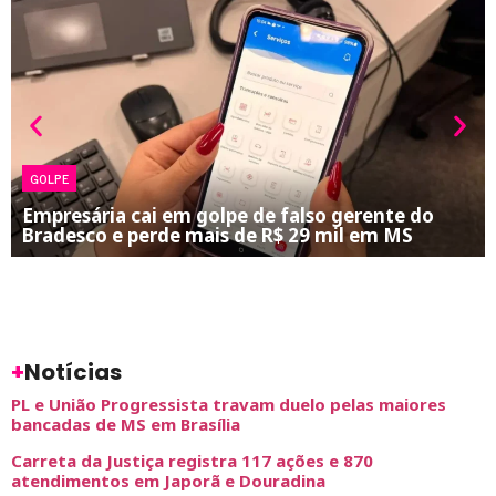
GOLPE
Empresária cai em golpe de falso gerente do
Bradesco e perde mais de R$ 29 mil em MS
+
Notícias
PL e União Progressista travam duelo pelas maiores
bancadas de MS em Brasília
Carreta da Justiça registra 117 ações e 870
atendimentos em Japorã e Douradina