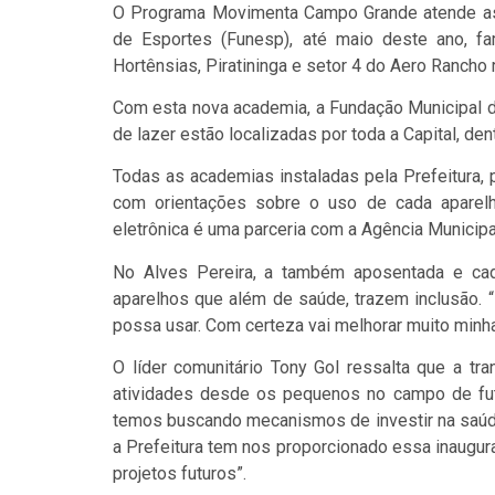
O Programa Movimenta Campo Grande atende as 
de Esportes (Funesp), até maio deste ano, f
Hortênsias, Piratininga e setor 4 do Aero Ranch
Com esta nova academia, a Fundação Municipal d
de lazer estão localizadas por toda a Capital, den
Todas as academias instaladas pela Prefeitur
com orientações sobre o uso de cada aparel
eletrônica é uma parceria com a Agência Municipa
No Alves Pereira, a também aposentada e cade
aparelhos que além de saúde, trazem inclusão. “
possa usar. Com certeza vai melhorar muito minha
O líder comunitário Tony Gol ressalta que a t
atividades desde os pequenos no campo de fute
temos buscando mecanismos de investir na saúd
a Prefeitura tem nos proporcionado essa inaugur
projetos futuros”.