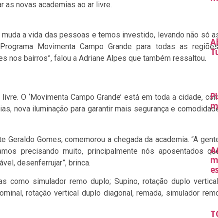
r as novas academias ao ar livre.
a muda a vida das pessoas e temos investido, levando não só a
A
 Programa Movimenta Campo Grande para todas as regiões
T
s nos bairros”, falou a Adriane Alpes que também ressaltou.
P
 livre. O ‘Movimenta Campo Grande’ está em toda a cidade, co
m
ias, nova iluminação para garantir mais segurança e comodidad
zete Geraldo Gomes, comemorou a chegada da academia. “A gent
A
vamos precisando muito, principalmente nós aposentados qu
m
el, desenferrujar”, brinca.
e
 como simulador remo duplo; Supino, rotação duplo vertical
minal, rotação vertical duplo diagonal, remada, simulador rem
T