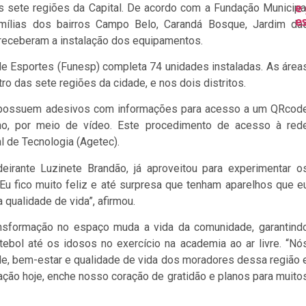
e
sete regiões da Capital. De acordo com a Fundação Municipa
e
amílias dos bairros Campo Belo, Carandá Bosque, Jardim da
o receberam a instalação dos equipamentos.
e Esportes (Funesp) completa 74 unidades instaladas. As área
tro das sete regiões da cidade, e nos dois distritos.
a, possuem adesivos com informações para acesso a um QRcod
ho, por meio de vídeo. Este procedimento de acesso à red
l de Tecnologia (Agetec).
irante Luzinete Brandão, já aproveitou para experimentar o
Eu fico muito feliz e até surpresa que tenham aparelhos que e
 qualidade de vida”, afirmou.
ransformação no espaço muda a vida da comunidade, garantind
bol até os idosos no exercício na academia ao ar livre. “Nó
e, bem-estar e qualidade de vida dos moradores dessa região 
ação hoje, enche nosso coração de gratidão e planos para muito