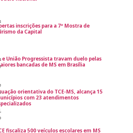
s
bertas inscrições para a 7ª Mostra de
,
urismo da Capital
L e União Progressista travam duelo pelas
m
aiores bancadas de MS em Brasília
e
e
tuação orientativa do TCE-MS, alcança 15
e
unicípios com 23 atendimentos
specializados
,
o
CE fiscaliza 500 veículos escolares em MS