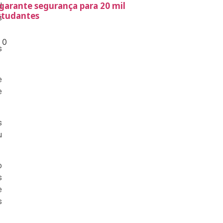
 garante segurança para 20 mil
l
studantes
s
s
e
e
s
u
o
s
e
s