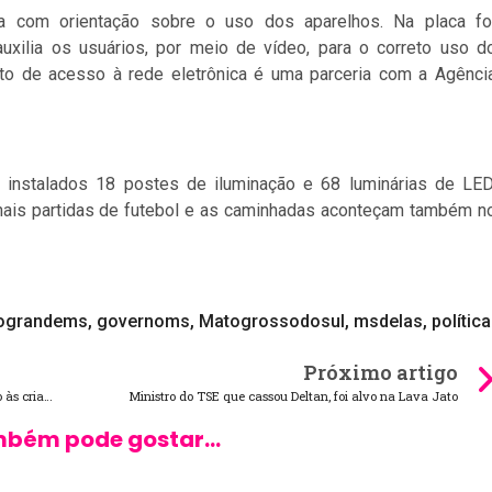
a com orientação sobre o uso dos aparelhos. Na placa fo
xilia os usuários, por meio de vídeo, para o correto uso d
to de acesso à rede eletrônica é uma parceria com a Agênci
 instalados 18 postes de iluminação e 68 luminárias de LED
ionais partidas de futebol e as caminhadas aconteçam também n
ograndems
,
governoms
,
Matogrossodosul
,
msdelas
,
política
Próximo artigo
Com criatividade, auditora do TCE-MS explica seu trabalho às crianças em escola infantil
Ministro do TSE que cassou Deltan, foi alvo na Lava Jato
bém pode gostar...