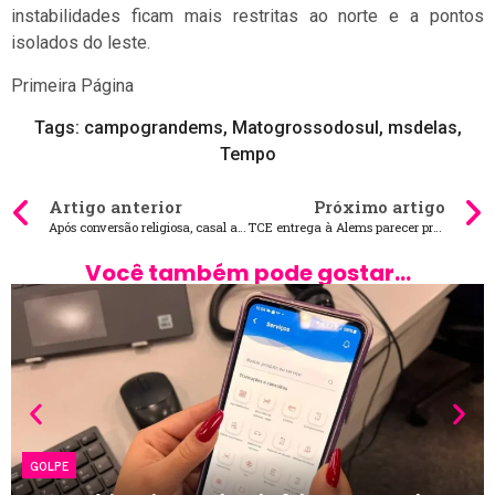
instabilidades ficam mais restritas ao norte e a pontos
isolados do leste.
Primeira Página
Tags:
campograndems
,
Matogrossodosul
,
msdelas
,
Tempo
Artigo anterior
Próximo artigo
Após conversão religiosa, casal abre mão de relações íntimas até o casamento
TCE entrega à Alems parecer prévio das contas de governo de 2024
Você também pode gostar...
GOLPE