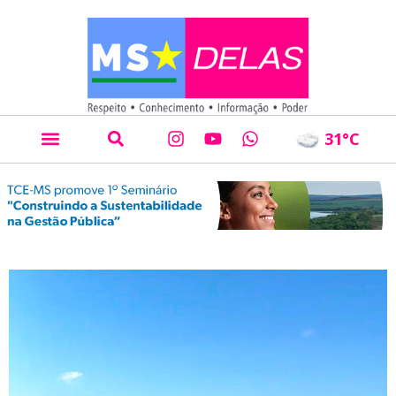
31
°C