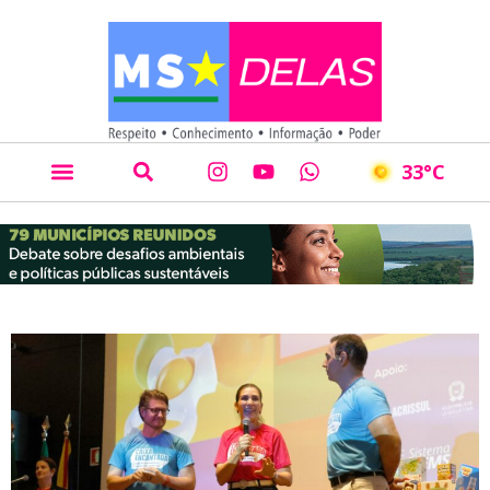
33
°C