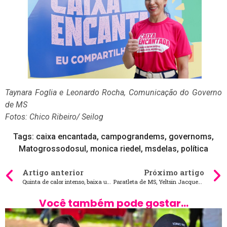
Taynara Foglia e Leonardo Rocha, Comunicação do Governo
de MS
Fotos: Chico Ribeiro/ Seilog
Tags:
caixa encantada
,
campograndems
,
governoms
,
Matogrossodosul
,
monica riedel
,
msdelas
,
política
Artigo anterior
Próximo artigo
Quinta de calor intenso, baixa umidade e pancadas de chuva no MS
Paratleta de MS, Yeltsin Jacques conquista ouro no Mundial Paralímpico de Atletismo
Você também pode gostar...