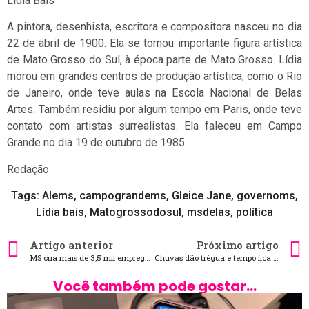
Lídia Baís
A pintora, desenhista, escritora e compositora nasceu no dia
22 de abril de 1900. Ela se tornou importante figura artística
de Mato Grosso do Sul, à época parte de Mato Grosso. Lídia
morou em grandes centros de produção artística, como o Rio
de Janeiro, onde teve aulas na Escola Nacional de Belas
Artes. Também residiu por algum tempo em Paris, onde teve
contato com artistas surrealistas. Ela faleceu em Campo
Grande no dia 19 de outubro de 1985.
Redação
Tags:
Alems
,
campograndems
,
Gleice Jane
,
governoms
,
Lídia bais
,
Matogrossodosul
,
msdelas
,
política
Artigo anterior
Próximo artigo
MS cria mais de 3,5 mil empregos com carteira assinada em abril
Chuvas dão trégua e tempo fica estável na quinta-feira em MS
Você também pode gostar...