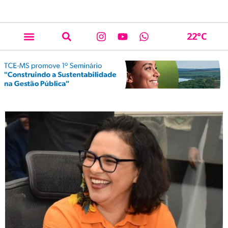
22
°C