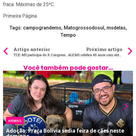
fraca. Máximas de 25ºC.
Primeira Página
Tags:
campograndems
,
Matogrossodosul
,
msdelas
,
Tempo
Artigo anterior
Próximo artigo
TCE-MS participa do X Congresso Internacional de Controle e Políticas Públicas em MG
ALEMS celebra 45 anos com entrega de estacionamento vertical e livro histórico
Você também pode gostar...
ANIMAIS
Adoção: Praça Bolívia sedia feira de cães neste