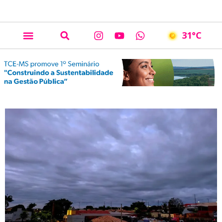
31
°C