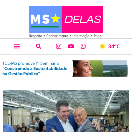
34
°C