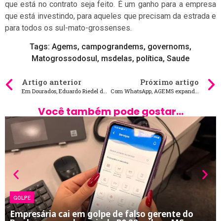
que está no contrato seja feito. É um ganho para a empresa
que está investindo, para aqueles que precisam da estrada e
para todos os sul-mato-grossenses.
Tags:
Agems
,
campograndems
,
governoms
,
Matogrossodosul
,
msdelas
,
política
,
Saude
Artigo anterior
Próximo artigo
Em Dourados, Eduardo Riedel dá início às comemorações aos 30 anos da UEMS
Com WhatsApp, AGEMS expande serviços virtuais
Você também pode gostar...
GOLPE
Empresária cai em golpe de falso gerente do