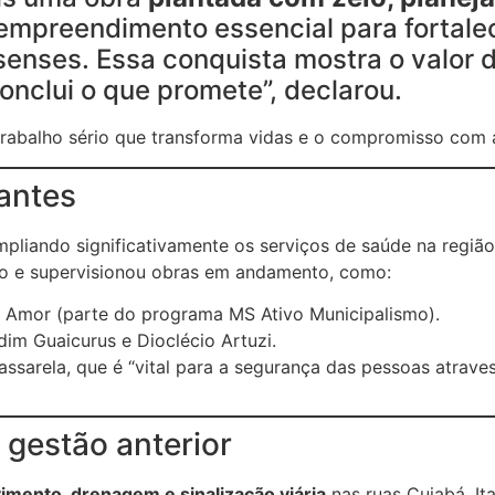
 empreendimento essencial para fortale
senses. Essa conquista mostra o valor 
nclui o que promete”, declarou.
trabalho sério que transforma vidas e o compromisso com 
rantes
mpliando significativamente os serviços de saúde na regi
iço e supervisionou obras em andamento, como:
 Amor (parte do programa MS Ativo Municipalismo).
dim Guaicurus e Dioclécio Artuzi.
ssarela, que é “vital para a segurança das pessoas atrave
 gestão anterior
imento, drenagem e sinalização viária
nas ruas Cuiabá, Ita