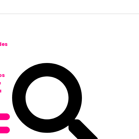
des
os
e
a