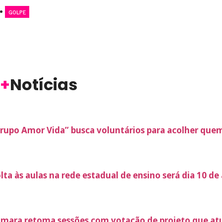
GOLPE
+
Notícias
rupo Amor Vida” busca voluntários para acolher quem
lta às aulas na rede estadual de ensino será dia 10 d
mara retoma sessões com votação de projeto que atua