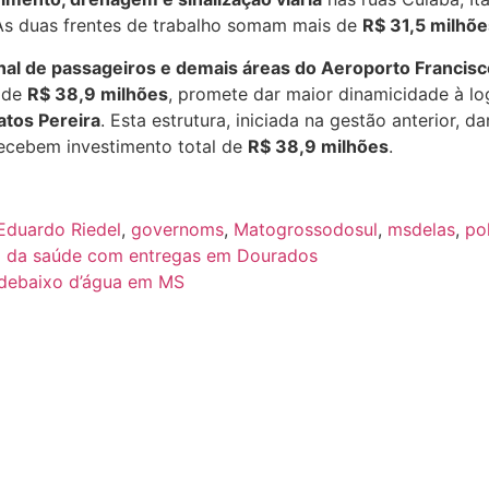
As duas frentes de trabalho somam mais de
R$ 31,5 milhõ
nal de passageiros e demais áreas do Aeroporto Francisc
l de
R$ 38,9 milhões
, promete dar maior dinamicidade à lo
atos Pereira
. Esta estrutura, iniciada na gestão anterior, 
recebem investimento total de
R$ 38,9 milhões
.
Eduardo Riedel
,
governoms
,
Matogrossodosul
,
msdelas
,
pol
ão da saúde com entregas em Dourados
 debaixo d’água em MS