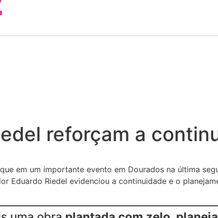
e
a
edel reforçam a contin
que em um importante evento em Dourados na última segun
or Eduardo Riedel evidenciou a continuidade e o planejam
ais uma obra
plantada com zelo, planej