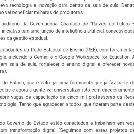
eva tecnologia e inovação para dentro da sala de aula. Dentr
e vai beneficiar milhares de produtores.
o auditório da Governadoria. Chamado de “Raízes do Futuro 
iniciativa tem uma junção de inteligência artificial, conectividad
res da gestão estadual.
l estudantes da Rede Estadual de Ensino (REE), com ferramenta
oogle, incluindo o Gemini e o Google Workspace for Education. 
em sala de aula, fortalecer o ensino digital e oferecer nova
res.
 do Estado, que é entregar uma ferramenta que já faz parte d
escolas e agora a gente vai universalizar isto com direcionamento
abrir vagas de capacitação de cinco mil professores da Red
cnologia. Tenho que agradecer a todos que fizeram parte dest
s do Governo do Estado estão conectadas e trabalham em red
com transformação digital. “Seguimos com estes projetos d