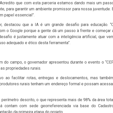
 Acredito que com esta parceria estamos dando mais um pass
e, para garantir um ambiente promissor para nossa juventude. 
m papel essencial”.
er, destacou que a IA é um grande desafio para educação. “
 com o Google porque a gente dá um passo à frente e começar 
afio é justamente atuar com a inteligência artificial, que ve
 uso adequado e ético desta ferramenta”.
mem do campo, o governador apresentou durante o evento o “CE
a as propriedades rurais.
tivo ao facilitar rotas, entregas e deslocamentos, mas també
ue produtores rurais tenham um endereço formal e possam acessa
perímetro descrito, o que representa mais de 98% da área tota
 já contam com sede georreferenciada via base do Cadastr
antação da primeira etapa do projeto.