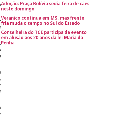
Adoção: Praça Bolívia sedia feira de cães
o
neste domingo
Veranico continua em MS, mas frente
–
fria muda o tempo no Sul do Estado
e
Conselheira do TCE participa de evento
em alusão aos 20 anos da lei Maria da
Penha
s
A
s
a
,
e
e
e
e