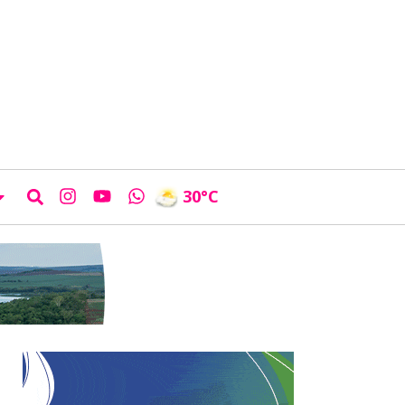
30
°C