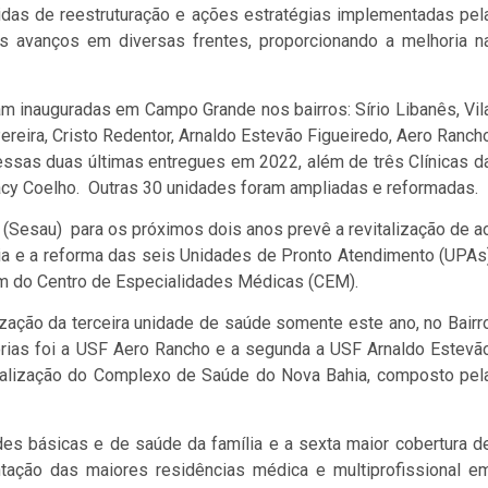
didas de reestruturação e ações estratégias implementadas pel
s avanços em diversas frentes, proporcionando a melhoria n
 inauguradas em Campo Grande nos bairros: Sírio Libanês, Vil
Pereira, Cristo Redentor, Arnaldo Estevão Figueiredo, Aero Ranch
 essas duas últimas entregues em 2022, além de três Clínicas d
racy Coelho. Outras 30 unidades foram ampliadas e reformadas.
 (Sesau) para os próximos dois anos prevê a revitalização de a
ia e a reforma das seis Unidades de Pronto Atendimento (UPAs
ém do Centro de Especialidades Médicas (CEM).
alização da terceira unidade de saúde somente este ano, no Bairr
orias foi a USF Aero Rancho e a segunda a USF Arnaldo Estevã
talização do Complexo de Saúde do Nova Bahia, composto pel
s básicas e de saúde da família e a sexta maior cobertura d
ntação das maiores residências médica e multiprofissional e