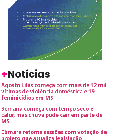
+
Notícias
Agosto Lilás começa com mais de 12 mil
vítimas de violência doméstica e 19
feminicídios em MS
Semana começa com tempo seco e
calor, mas chuva pode cair em parte de
MS
Câmara retoma sessões com votação de
projeto que atualiza legislação