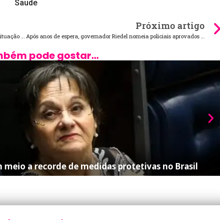
Saude
Próximo artigo
Governo vai distribuir 100 mil cobertores para famílias em situação de vulnerabilidade
Após anos de espera, governador Riedel nomeia policiais aprovados em concurso
bém pode gostar...
 meio a recorde de medidas protetivas no Brasil