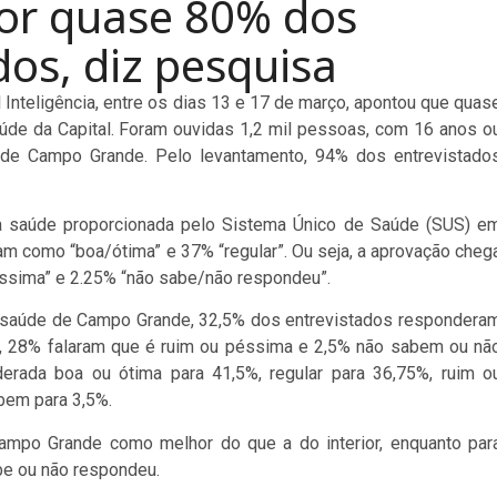
or quase 80% dos
dos, diz pesquisa
l Inteligência, entre os dias 13 e 17 de março, apontou que quas
úde da Capital. Foram ouvidas 1,2 mil pessoas, com 16 anos o
 de Campo Grande. Pelo levantamento, 94% dos entrevistado
a saúde proporcionada pelo Sistema Único de Saúde (SUS) e
m como “boa/ótima” e 37% “regular”. Ou seja, a aprovação cheg
sima” e 2.25% “não sabe/não respondeu”.
de saúde de Campo Grande, 32,5% dos entrevistados respondera
r, 28% falaram que é ruim ou péssima e 2,5% não sabem ou nã
erada boa ou ótima para 41,5%, regular para 36,75%, ruim o
bem para 3,5%.
ampo Grande como melhor do que a do interior, enquanto par
abe ou não respondeu.