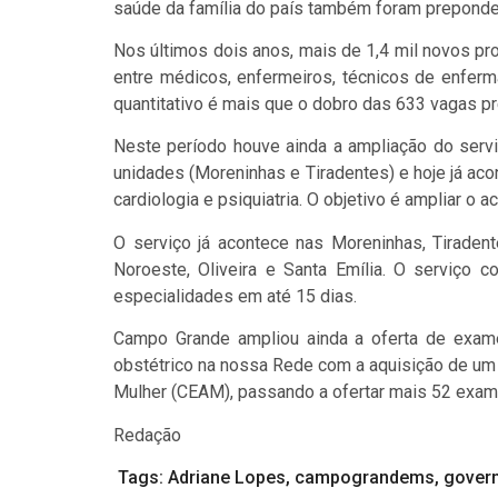
saúde da família do país também foram preponde
Nos últimos dois anos, mais de 1,4 mil novos p
entre médicos, enfermeiros, técnicos de enferma
quantitativo é mais que o dobro das 633 vagas pre
Neste período houve ainda a ampliação do servi
unidades (Moreninhas e Tiradentes) e hoje já a
cardiologia e psiquiatria. O objetivo é ampliar o
O serviço já acontece nas Moreninhas, Tiradente
Noroeste, Oliveira e Santa Emília. O serviço c
especialidades em até 15 dias.
Campo Grande ampliou ainda a oferta de exames
obstétrico na nossa Rede com a aquisição de um
Mulher (CEAM), passando a ofertar mais 52 exa
Redação
Tags:
Adriane Lopes
,
campograndems
,
gover