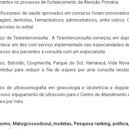
rantes no processo de fortalecimento da Atenção Primária.
rofissionais de saúde aprovados em concurso foram convocados
gem, dentistas, farmacêuticos, administrativos, entre outros. 
vistas no edital.
ço de Teleinterconsulta . A Teleinterconsulta começou em dua
contece em dez com serviço implementado nas especialidades d
 acesso dos pacientes à consulta com um especialista.
s, Batistão, Coophavilla, Parque do Sol, Itamaracá, Vida Nova
ontribui para reduzir a fila de espera por uma consulta nesta
 de ultrassonografia em ginecologia e obstetrícia e dopple
 novo equipamento de ultrassom para o Centro de Atendimento 
mes por mês.
noms
,
Matogrossodosul
,
msdelas
,
Pesquisa ranking
,
política