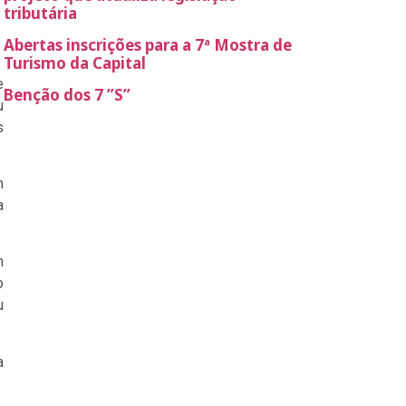
tributária
Abertas inscrições para a 7ª Mostra de
Turismo da Capital
e
Benção dos 7 ”S”
u
s
m
a
m
o
u
a