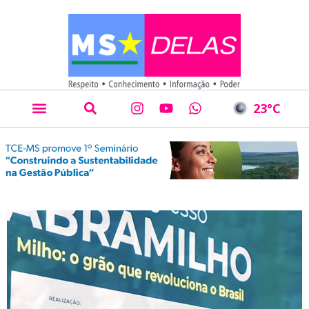
23
°C