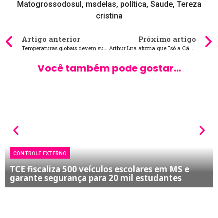
Matogrossodosul
,
msdelas
,
política
,
Saude
,
Tereza
cristina
Artigo anterior
Próximo artigo
Temperaturas globais devem subir a níveis recordes nos próximos 5 anos
Arthur Lira afirma que “só a Câmara pode cassar deputado”
Você também pode gostar...
CONTROLE EXTERNO
TCE fiscaliza 500 veículos escolares em MS e
garante segurança para 20 mil estudantes