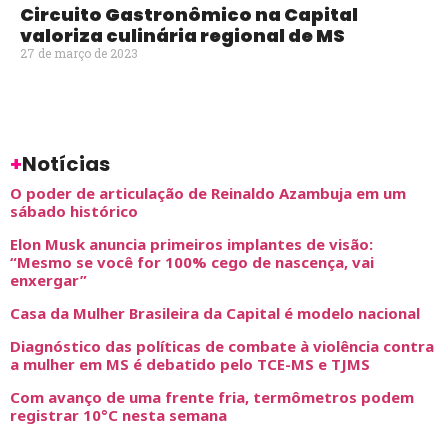
Circuito Gastronômico na Capital
valoriza culinária regional de MS
27 de março de 2023
+
Notícias
O poder de articulação de Reinaldo Azambuja em um
sábado histórico
Elon Musk anuncia primeiros implantes de visão:
“Mesmo se você for 100% cego de nascença, vai
enxergar”
Casa da Mulher Brasileira da Capital é modelo nacional
Diagnóstico das políticas de combate à violência contra
a mulher em MS é debatido pelo TCE-MS e TJMS
Com avanço de uma frente fria, termômetros podem
registrar 10°C nesta semana