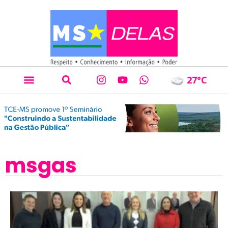
27
°C
msgas