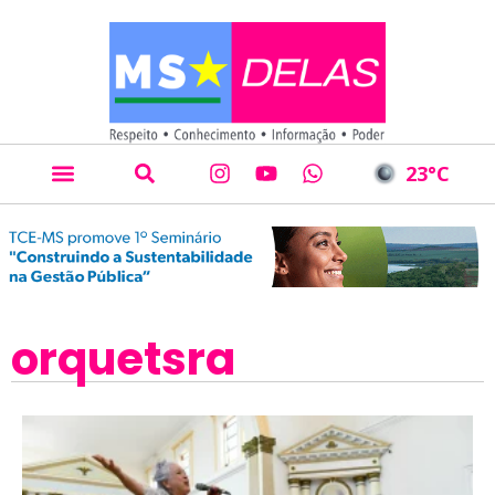
23
°C
orquetsra