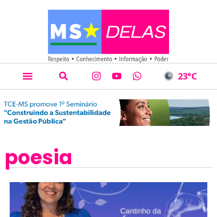
23
°C
poesia