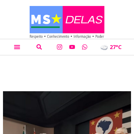
27
°C