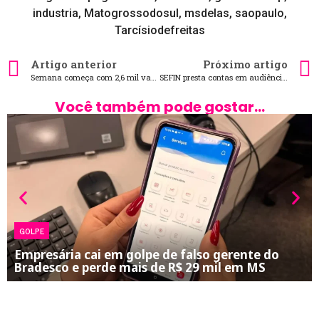
industria
,
Matogrossodosul
,
msdelas
,
saopaulo
,
Tarcísiodefreitas
Artigo anterior
Próximo artigo
Semana começa com 2,6 mil vagas de emprego, sendo 1 mil em Campo Grande
SEFIN presta contas em audiência pública
Você também pode gostar...
GOLPE
Empresária cai em golpe de falso gerente do
Bradesco e perde mais de R$ 29 mil em MS