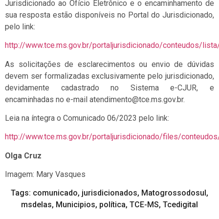
Jurisdicionado ao Ofício Eletrônico e o encaminhamento de
sua resposta estão disponíveis no Portal do Jurisdicionado,
pelo link:
http://www.tce.ms.gov.br/portaljurisdicionado/conteudos/list
As solicitações de esclarecimentos ou envio de dúvidas
devem ser formalizadas exclusivamente pelo jurisdicionado,
devidamente cadastrado no Sistema e-CJUR, e
encaminhadas no e-mail
atendimento@tce.ms.gov.br
.
Leia na íntegra o Comunicado 06/2023 pelo link:
http://www.tce.ms.gov.br/portaljurisdicionado/files/conte
Olga Cruz
Imagem: Mary Vasques
Tags:
comunicado
,
jurisdicionados
,
Matogrossodosul
,
msdelas
,
Municipios
,
política
,
TCE-MS
,
Tcedigital