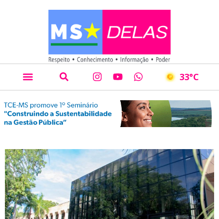
33
°C