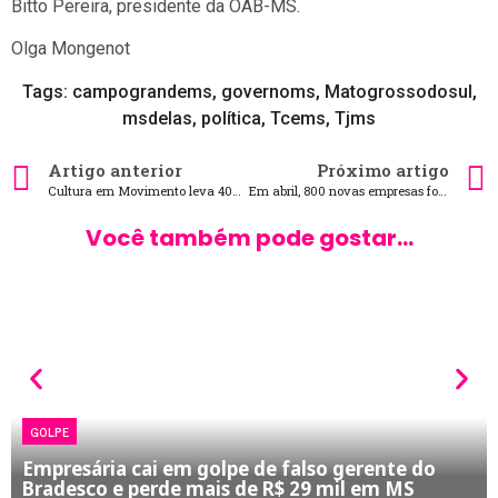
Bitto Pereira, presidente da OAB-MS.
Olga Mongenot
Tags:
campograndems
,
governoms
,
Matogrossodosul
,
msdelas
,
política
,
Tcems
,
Tjms
Artigo anterior
Próximo artigo
Cultura em Movimento leva 400 idosos ao Jaques da Luz
Em abril, 800 novas empresas foram abertas em MS
Você também pode gostar...
GOLPE
Empresária cai em golpe de falso gerente do
Bradesco e perde mais de R$ 29 mil em MS