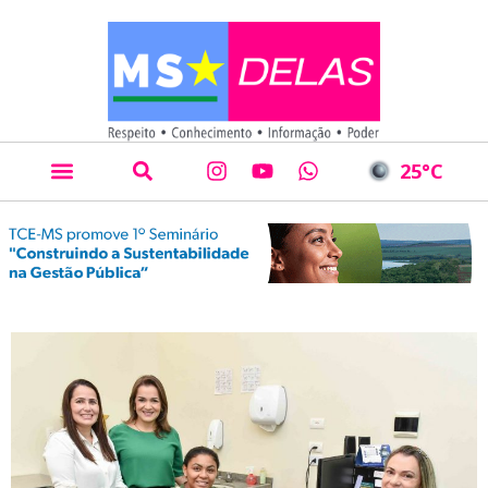
25
°C