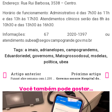
Endereço: Rua Rui Barbosa, 3538 – Centro.
Horário de funcionamento: Administrativo é das 7h30 às 11h
e das 13h às 17h30. Atendimentos clínicos serão das 8h às
10h30 e das 13h30 às 16h30.
Informações: 67 2020-1397 ou
atendimento.subea@segov.campogrande.gov.ms.br
Tags:
a imais
,
adrianelopes
,
campograndems
,
Eduardoriedel
,
governoms
,
Matogrossodosul
,
msdelas
,
política
,
ubea
Artigo anterior
Próximo artigo
Funsat abre semana com 1.235 vagas de emprego na Capital
Governo socorre Hospital do Câncer com aporte de R $3,5 milhões e garante fim da paralisação
Você também pode gostar...