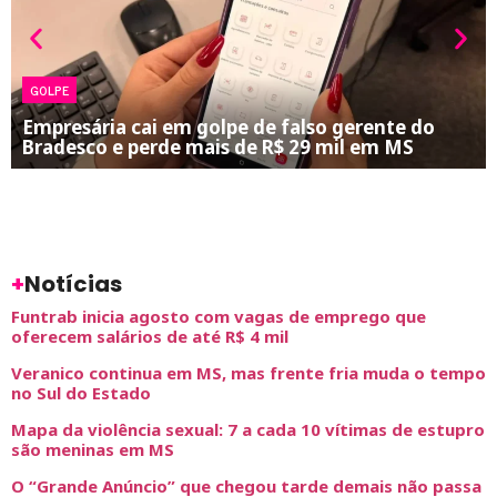
GOLPE
Empresária cai em golpe de falso gerente do
Bradesco e perde mais de R$ 29 mil em MS
+
Notícias
Funtrab inicia agosto com vagas de emprego que
oferecem salários de até R$ 4 mil
Veranico continua em MS, mas frente fria muda o tempo
no Sul do Estado
Mapa da violência sexual: 7 a cada 10 vítimas de estupro
são meninas em MS
O “Grande Anúncio” que chegou tarde demais não passa